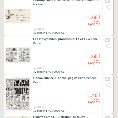
Chlorophylle, Zizanion le terrible en édition…
Macherot
160
€
closed
17/05/2026
AZ auction 17/05/2026 (CET)
Les Inoxydables, planches n°16 et 17 à l'encre…
Parras
160
€
closed
17/05/2026
AZ auction 17/05/2026 (CET)
Génial Olivier, planche-gag n°132 à l'encre de…
Devos
140
€
closed
17/05/2026
AZ auction 17/05/2026 (CET)
Pauvre Lampil, illustration au feutre…