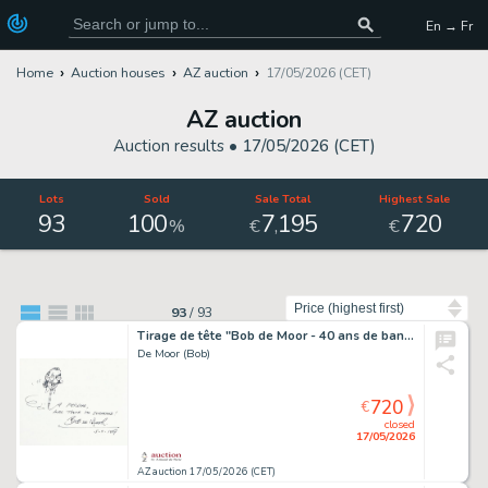
En → Fr
Home
Auction houses
AZ auction
17/05/2026 (CET)
AZ auction
Auction results •
17/05/2026 (CET)
Lots
Sold
Sale Total
Highest Sale
93
100
7
195
720
,
%
€
€
Sort by
93
/
93
Tirage de tête "Bob de Moor - 40 ans de bande…
De Moor (Bob)
720
€
closed
17/05/2026
AZ auction 17/05/2026 (CET)