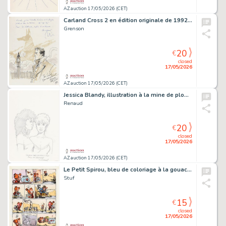
AZ auction 17/05/2026 (CET)
Carland Cross 2 en édition originale de 1992…
Grenson
20
€
closed
17/05/2026
AZ auction 17/05/2026 (CET)
Jessica Blandy, illustration à la mine de plomb…
Renaud
20
€
closed
17/05/2026
AZ auction 17/05/2026 (CET)
Le Petit Spirou, bleu de coloriage à la gouache…
Stuf
15
€
closed
17/05/2026