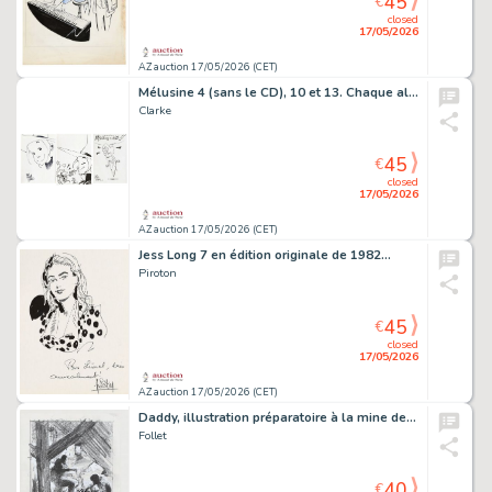
45
€
closed
17/05/2026
AZ auction 17/05/2026 (CET)
Mélusine 4 (sans le CD), 10 et 13. Chaque album…
Clarke
45
€
closed
17/05/2026
AZ auction 17/05/2026 (CET)
Jess Long 7 en édition originale de 1982…
Piroton
45
€
closed
17/05/2026
AZ auction 17/05/2026 (CET)
Daddy, illustration préparatoire à la mine de…
Follet
40
€