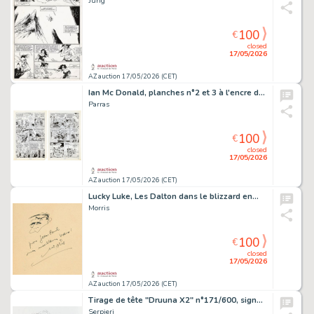
Jung
100
€
closed
17/05/2026
AZ auction 17/05/2026 (CET)
Ian Mc Donald, planches n°2 et 3 à l'encre de…
Parras
100
€
closed
17/05/2026
AZ auction 17/05/2026 (CET)
Lucky Luke, Les Dalton dans le blizzard en…
Morris
100
€
closed
17/05/2026
AZ auction 17/05/2026 (CET)
Tirage de tête "Druuna X2" n°171/600, signé…
Serpieri