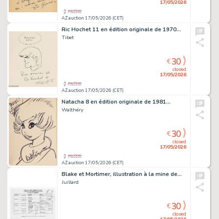
17/05/2026
AZ auction 17/05/2026 (CET)
Ric Hochet 11 en édition originale de 1970…
Tibet
30
€
closed
17/05/2026
AZ auction 17/05/2026 (CET)
Natacha 8 en édition originale de 1981…
Walthéry
30
€
closed
17/05/2026
AZ auction 17/05/2026 (CET)
Blake et Mortimer, illustration à la mine de…
Juillard
30
€
closed