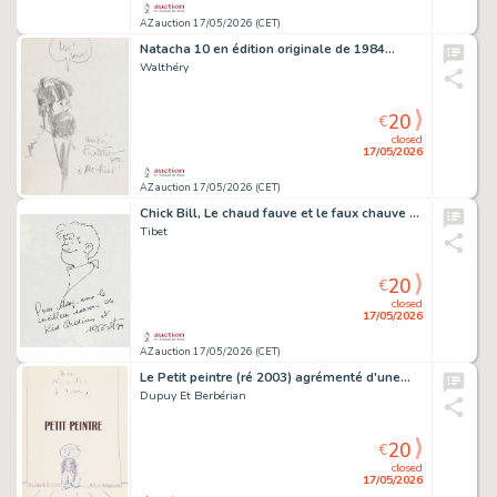
AZ auction 17/05/2026 (CET)
Natacha 10 en édition originale de 1984…
Walthéry
20
€
closed
17/05/2026
AZ auction 17/05/2026 (CET)
Chick Bill, Le chaud fauve et le faux chauve en…
Tibet
20
€
closed
17/05/2026
AZ auction 17/05/2026 (CET)
Le Petit peintre (ré 2003) agrémenté d'une…
Dupuy Et Berbérian
20
€
closed
17/05/2026