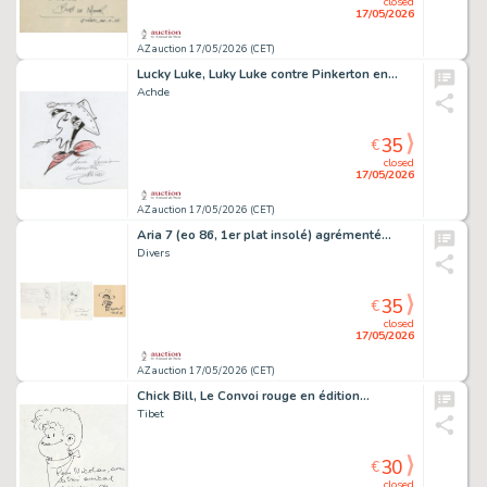
closed
17/05/2026
AZ auction 17/05/2026 (CET)
Lucky Luke, Luky Luke contre Pinkerton en…
Achde
35
€
closed
17/05/2026
AZ auction 17/05/2026 (CET)
Aria 7 (eo 86, 1er plat insolé) agrémenté…
Divers
35
€
closed
17/05/2026
AZ auction 17/05/2026 (CET)
Chick Bill, Le Convoi rouge en édition…
Tibet
30
€
closed