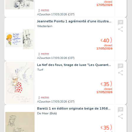
closed
17/05/2026
AZ auction 17/05/2026 (CET)
Jeannette Pointu 1 agrémenté d'une illustration…
Wasterlain
40
€
closed
17/05/2026
AZ auction 17/05/2026 (CET)
La Nef des fous, tirage de luxe "Les Quarante six…
Turf
35
€
closed
17/05/2026
AZ auction 17/05/2026 (CET)
Barelli 1 en édition originale belge de 1956…
De Moor (Bob)
35
€