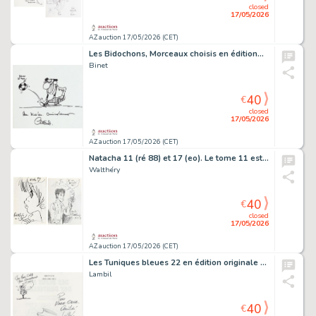
closed
17/05/2026
AZ auction 17/05/2026 (CET)
Les Bidochons, Morceaux choisis en édition…
Binet
40
€
closed
17/05/2026
AZ auction 17/05/2026 (CET)
Natacha 11 (ré 88) et 17 (eo). Le tome 11 est…
Walthéry
40
€
closed
17/05/2026
AZ auction 17/05/2026 (CET)
Les Tuniques bleues 22 en édition originale de…
Lambil
40
€