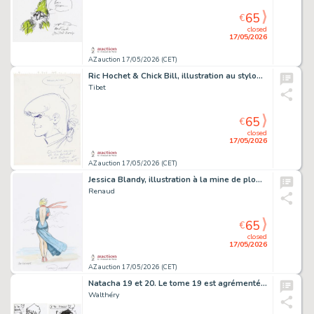
65
€
closed
17/05/2026
AZ auction 17/05/2026 (CET)
Ric Hochet & Chick Bill, illustration au stylo…
Tibet
65
€
closed
17/05/2026
AZ auction 17/05/2026 (CET)
Jessica Blandy, illustration à la mine de plomb…
Renaud
65
€
closed
17/05/2026
AZ auction 17/05/2026 (CET)
Natacha 19 et 20. Le tome 19 est agrémenté…
Walthéry