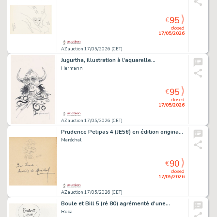
95
€
closed
17/05/2026
AZ auction 17/05/2026 (CET)
Jugurtha, illustration à l'aquarelle…
Hermann
95
€
closed
17/05/2026
AZ auction 17/05/2026 (CET)
Prudence Petipas 4 (JE56) en édition originale…
Maréchal
90
€
closed
17/05/2026
AZ auction 17/05/2026 (CET)
Boule et Bill 5 (ré 80) agrémenté d'une…
Roba