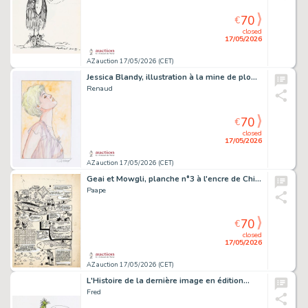
70
€
closed
17/05/2026
AZ auction 17/05/2026 (CET)
Jessica Blandy, illustration à la mine de plomb…
Renaud
70
€
closed
17/05/2026
AZ auction 17/05/2026 (CET)
Geai et Mowgli, planche n°3 à l'encre de Chine…
Paape
70
€
closed
17/05/2026
AZ auction 17/05/2026 (CET)
L'Histoire de la dernière image en édition…
Fred