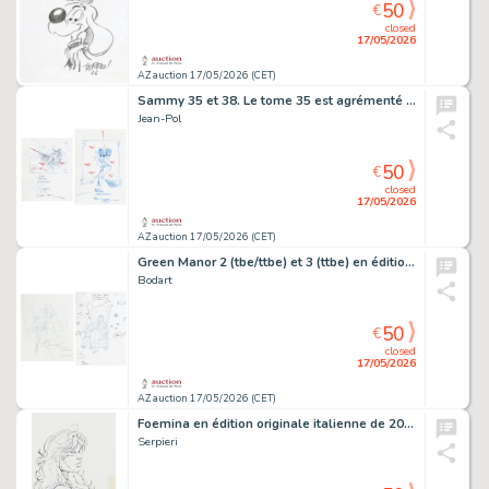
50
€
closed
17/05/2026
AZ auction 17/05/2026 (CET)
Sammy 35 et 38. Le tome 35 est agrémenté d'une…
Jean-Pol
50
€
closed
17/05/2026
AZ auction 17/05/2026 (CET)
Green Manor 2 (tbe/ttbe) et 3 (ttbe) en édition…
Bodart
50
€
closed
17/05/2026
AZ auction 17/05/2026 (CET)
Foemina en édition originale italienne de 2006…
Serpieri