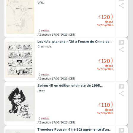
Will
120
€
closed
17/05/2026
AZ auction 17/05/2026 (CET)
Les 4As, planche n°29 à l'encre de Chine de…
Craenhals
120
€
closed
17/05/2026
AZ auction 17/05/2026 (CET)
Spirou 45 en édition originale de 1995…
Janry
110
€
closed
17/05/2026
AZ auction 17/05/2026 (CET)
Théodore Poussin 4 (ré 92) agrémenté d'une…