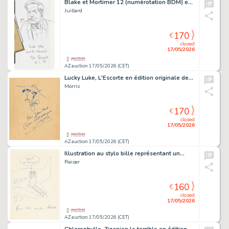
Blake et Mortimer 12 (numérotation BDM) en…
Juillard
170
€
closed
17/05/2026
AZ auction 17/05/2026 (CET)
Lucky Luke, L'Escorte en édition originale de…
Morris
170
€
closed
17/05/2026
AZ auction 17/05/2026 (CET)
Illustration au stylo bille représentant un…
Reiser
160
€
closed
17/05/2026
AZ auction 17/05/2026 (CET)