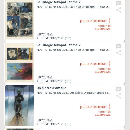
La Trilogie Nikopol - tome 2
*Enki Bilal Né En 1951 La Trilogie Nikopol - Tome 2 La Femme Piège Encre de Chine, Gouache Et Crayon Pour La Planche 32 de...
passez premium
terminée
13/10/2021
Artcurial 13/10/2021 (CET)
La Trilogie Nikopol - tome 2
*Enki Bilal Né En 1951 La Trilogie Nikopol - Tome 2 La Femme Piège Encre de Chine, Gouache Et Crayon Pour La Planche 23 de...
passez premium
terminée
13/10/2021
Artcurial 13/10/2021 (CET)
Un siècle d'amour
*Enki Bilal Né En 1951 Un Siècle D'amour Encre de Chine, Acrylique Et Pastel Pour Un Dessin de Cet Album Publié En 2009 Aux É...
passez premium
terminée
13/10/2021
Artcurial 13/10/2021 (CET)