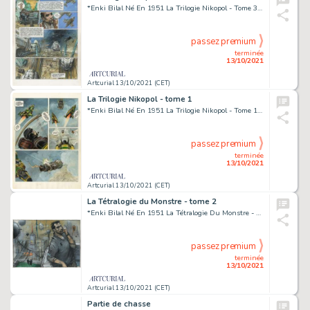
*Enki Bilal Né En 1951 La Trilogie Nikopol - Tome 3 Froid Équateur Encre de Chine, Gouache Et Crayon Pour La Planche 10 de...
passez premium
terminée
13/10/2021
Artcurial 13/10/2021 (CET)
La Trilogie Nikopol - tome 1
*Enki Bilal Né En 1951 La Trilogie Nikopol - Tome 1 La Foire Aux Immortels Encre de Chine, Gouache Et Crayon Pour La Planch...
passez premium
terminée
13/10/2021
Artcurial 13/10/2021 (CET)
La Tétralogie du Monstre - tome 2
*Enki Bilal Né En 1951 La Tétralogie Du Monstre - Tome 2 32 Décembre Encre de Chine, Acrylique, Pastel Et Crayon Pour La Ca...
passez premium
terminée
13/10/2021
Artcurial 13/10/2021 (CET)
Partie de chasse