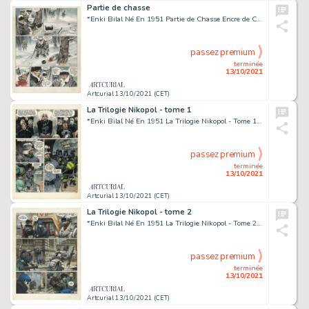
Partie de chasse
*Enki Bilal Né En 1951 Partie de Chasse Encre de Chine, Gouache Et Crayon Pour La Planche 72 de Cet Album Publié En 1983 Aux...
passez premium
terminée
13/10/2021
Artcurial 13/10/2021 (CET)
La Trilogie Nikopol - tome 1
*Enki Bilal Né En 1951 La Trilogie Nikopol - Tome 1 La Foire Aux Immortels Encre de Chine, Gouache Et Crayon Pour La Planch...
passez premium
terminée
13/10/2021
Artcurial 13/10/2021 (CET)
La Trilogie Nikopol - tome 2
*Enki Bilal Né En 1951 La Trilogie Nikopol - Tome 2 La Femme Piège Encre de Chine, Gouache Et Crayon Pour La Planche 31 de C...
passez premium
terminée
13/10/2021
Artcurial 13/10/2021 (CET)