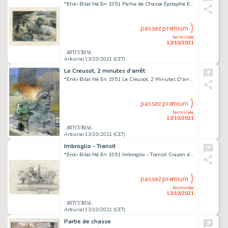
*Enki Bilal Né En 1951 Partie de Chasse Épitaphe Encre de Chine, Gouache Et Crayon Pour Un Dessin Réalisé En 1990 Pour Illu...
passez premium
terminée
13/10/2021
Artcurial 13/10/2021 (CET)
Le Creusot, 2 minutes d'arrêt
*Enki Bilal Né En 1951 Le Creusot, 2 Minutes D'arrêt Impression Rehaussée D'acrylique Pour Une Illustration Destinée Ã€ L'affi...
passez premium
terminée
13/10/2021
Artcurial 13/10/2021 (CET)
Imbroglio - Transit
*Enki Bilal Né En 1951 Imbroglio - Transit Crayon de Papier Sur Calque Pour Un Dessin Réalisé Pour Le Concept Â«Transitâ». Dess...
passez premium
terminée
13/10/2021
Artcurial 13/10/2021 (CET)
Partie de chasse