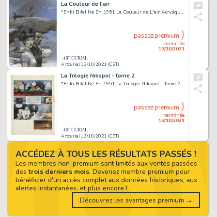
La Couleur de l'air
*Enki Bilal Né En 1951 La Couleur de L'air Acrylique, Pastel Et Crayon Pour La Couverture de Cet Album Publié En 2014 Aux Édi...
passez premium
terminée
13/10/2021
Artcurial 13/10/2021 (CET)
La Trilogie Nikopol - tome 2
*Enki Bilal Né En 1951 La Trilogie Nikopol - Tome 2 La Femme Piège Encre de Chine Et Acrylique Sur Papier Pour La Planche 2...
passez premium
terminée
13/10/2021
Artcurial 13/10/2021 (CET)
ACCÉDEZ À TOUS LES RÉSULTATS PASSÉS !
Les membres non-premium sont limités aux ventes passées
des
trois derniers mois
. Devenez membre premium pour
bénéficier d'un accès complet aux données historiques, aux
alertes instantanées, et plus encore !
Découvrez les avantages premium →