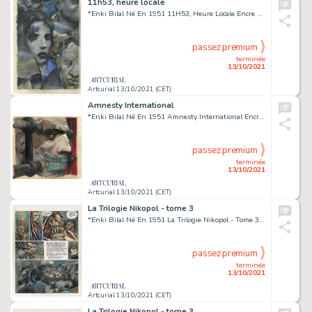
11h53, heure locale
*Enki Bilal Né En 1951 11H53, Heure Locale Encre de Chine, Gouache Et Crayon Pour Un Dessin Réalisé En 1990 Pour Le Concept Â«...
passez premium
terminée
13/10/2021
Artcurial 13/10/2021 (CET)
Amnesty International
*Enki Bilal Né En 1951 Amnesty International Encre de Chine, Gouache Et Crayon Pour Un Dessin Publié En 1994 En Couverture de...
passez premium
terminée
13/10/2021
Artcurial 13/10/2021 (CET)
La Trilogie Nikopol - tome 3
*Enki Bilal Né En 1951 La Trilogie Nikopol - Tome 3 Froid Équateur Encre de Chine, Gouache Et Crayon Pour La Planche 20 de...
passez premium
terminée
13/10/2021
Artcurial 13/10/2021 (CET)
La Trilogie Nikopol - tome 3