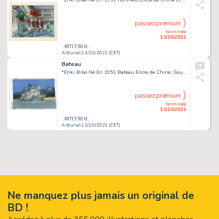
passez premium
terminée
13/10/2021
Artcurial 13/10/2021 (CET)
Bateau
*Enki Bilal Né En 1951 Bateau Encre de Chine, Gouache Et Crayon Pour Une Illustration Réalisée En 1992. Petites Pliures Mar...
passez premium
terminée
13/10/2021
Artcurial 13/10/2021 (CET)
Ne manquez plus jamais un original de
BD !