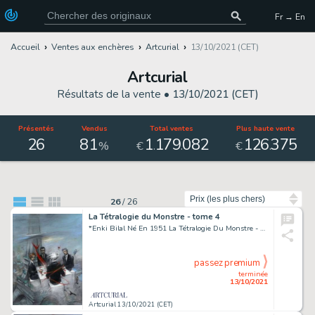
Fr → En
Accueil
Ventes aux enchères
Artcurial
13/10/2021 (CET)
Artcurial
Résultats de la vente •
13/10/2021 (CET)
Présentés
Vendus
Total ventes
Plus haute vente
26
81
1
179
082
126
375
.
.
.
%
€
€
Trier par
26
/
26
La Tétralogie du Monstre - tome 4
*Enki Bilal Né En 1951 La Tétralogie Du Monstre - Tome 4 Quatre ? Encre de Chine Et Acrylique Sur Papier Contrecollé Sur Ca...
passez premium
terminée
13/10/2021
Artcurial 13/10/2021 (CET)