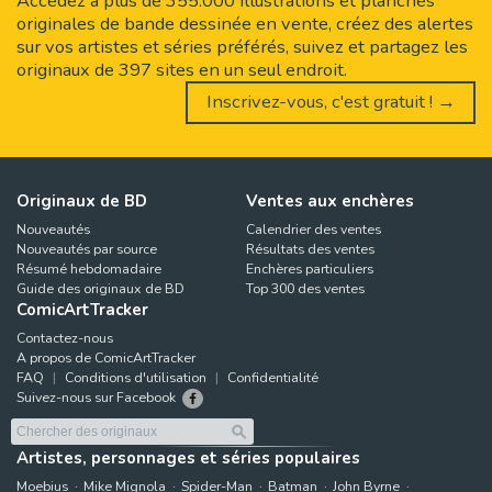
Accédez à plus de 355.000 illustrations et planches
originales de bande dessinée en vente, créez des alertes
sur vos artistes et séries préférés, suivez et partagez les
originaux de 397 sites en un seul endroit.
Inscrivez-vous, c'est gratuit ! →
Originaux de BD
Ventes aux enchères
Nouveautés
Calendrier des ventes
Nouveautés par source
Résultats des ventes
Résumé hebdomadaire
Enchères particuliers
Guide des originaux de BD
Top 300 des ventes
ComicArtTracker
Contactez-nous
A propos de ComicArtTracker
FAQ
Conditions d'utilisation
Confidentialité
Suivez-nous sur Facebook
Artistes, personnages et séries populaires
Moebius
Mike Mignola
Spider-Man
Batman
John Byrne