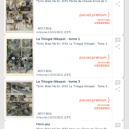
*Enki Bilal Né En 1951 Partie de Chasse Encre de Chine Et Gouache Sur Papier Contrecollé Sur Carton Pour La Planche 10 de Cet...
passez premium
terminée
13/10/2021
Artcurial 13/10/2021 (CET)
La Trilogie Nikopol - tome 1
*Enki Bilal Né En 1951 La Trilogie Nikopol - Tome 1 La Foire Aux Immortels Encre de Chine, Gouache Et Crayon Pour La Planch...
passez premium
terminée
13/10/2021
Artcurial 13/10/2021 (CET)
La Trilogie Nikopol - tome 3
*Enki Bilal Né En 1951 La Trilogie Nikopol - Tome 3 Froid Équateur Encre de Chine, Gouache Et Crayon Pour La Planche 21 de...
passez premium
terminée
13/10/2021
Artcurial 13/10/2021 (CET)
Hors-jeu
*Enki Bilal Né En 1951 Hors-Jeu Encre de Chine Et Gouache Sur Papier Pour La Page 9 de Cet Album Publié En 1987 Aux Éditions...