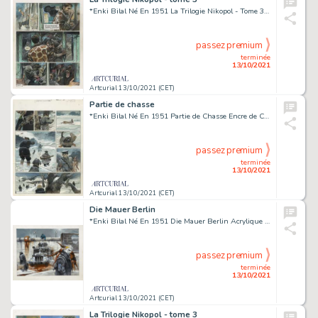
*Enki Bilal Né En 1951 La Trilogie Nikopol - Tome 3 Froid Équateur Encre de Chine, Gouache Et Crayon Pour La Planche 11 de...
passez premium
terminée
13/10/2021
Artcurial 13/10/2021 (CET)
Partie de chasse
*Enki Bilal Né En 1951 Partie de Chasse Encre de Chine, Gouache Et Crayon Sur Papier Pour La Planche 33 de Cet Album Publié E...
passez premium
terminée
13/10/2021
Artcurial 13/10/2021 (CET)
Die Mauer Berlin
*Enki Bilal Né En 1951 Die Mauer Berlin Acrylique Sur Papier Pour Une Illustration Extraite Du Portfolio Â«Die Mauer Berlinâ» P...
passez premium
terminée
13/10/2021
Artcurial 13/10/2021 (CET)
La Trilogie Nikopol - tome 3