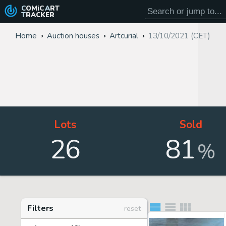
COMiC
ART
TRACKER
Home
Auction houses
Artcurial
13/10/2021 (CET)
Lots
Sold
26
81
%
Filters
reset