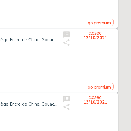
go premium
closed
13/10/2021
*Enki Bilal Né En 1951 La Trilogie Nikopol - Tome 2 La Femme Piège Encre de Chine, Gouache Et Crayon Pour La Planche 32 de...
go premium
closed
13/10/2021
*Enki Bilal Né En 1951 La Trilogie Nikopol - Tome 2 La Femme Piège Encre de Chine, Gouache Et Crayon Pour La Planche 23 de...