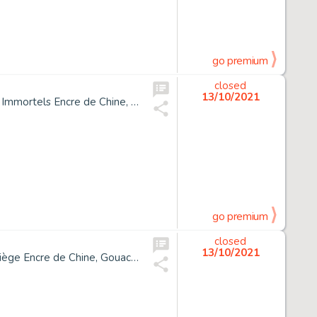
go premium
closed
13/10/2021
*Enki Bilal Né En 1951 La Trilogie Nikopol - Tome 1 La Foire Aux Immortels Encre de Chine, Gouache Et Crayon Pour La Planch...
go premium
closed
13/10/2021
*Enki Bilal Né En 1951 La Trilogie Nikopol - Tome 2 La Femme Piège Encre de Chine, Gouache Et Crayon Pour La Planche 31 de C...