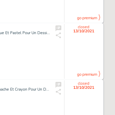
go premium
closed
13/10/2021
*Enki Bilal Né En 1951 Un Siècle D'amour Encre de Chine, Acrylique Et Pastel Pour Un Dessin de Cet Album Publié En 2009 Aux É...
go premium
closed
13/10/2021
*Enki Bilal Né En 1951 11H53, Heure Locale Encre de Chine, Gouache Et Crayon Pour Un Dessin Réalisé En 1990 Pour Le Concept Â«...