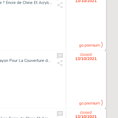
13/10/2021
*Enki Bilal Né En 1951 La Tétralogie Du Monstre - Tome 4 Quatre ? Encre de Chine Et Acrylique Sur Papier Contrecollé Sur Ca...
go premium
closed
13/10/2021
*Enki Bilal Né En 1951 La Couleur de L'air Acrylique, Pastel Et Crayon Pour La Couverture de Cet Album Publié En 2014 Aux Édi...
go premium
closed
13/10/2021