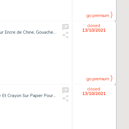
go premium
closed
13/10/2021
*Enki Bilal Né En 1951 La Trilogie Nikopol - Tome 3 Froid Équateur Encre de Chine, Gouache Et Crayon Pour La Planche 11 de...
go premium
closed
13/10/2021
*Enki Bilal Né En 1951 Partie de Chasse Encre de Chine, Gouache Et Crayon Sur Papier Pour La Planche 33 de Cet Album Publié E...