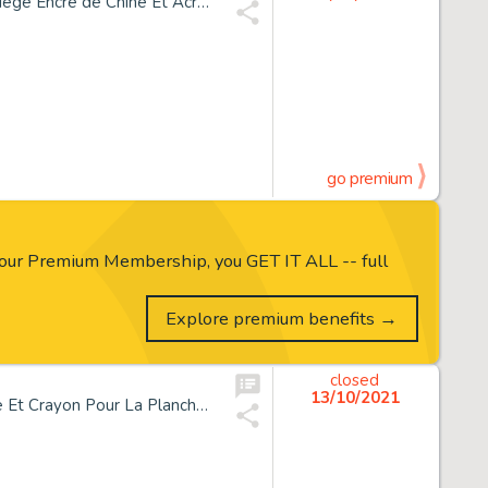
*Enki Bilal Né En 1951 La Trilogie Nikopol - Tome 2 La Femme Piège Encre de Chine Et Acrylique Sur Papier Pour La Planche 2...
go premium
our Premium Membership, you GET IT ALL -- full
Explore premium benefits →
closed
13/10/2021
*Enki Bilal Né En 1951 Partie de Chasse Encre de Chine, Gouache Et Crayon Pour La Planche 72 de Cet Album Publié En 1983 Aux...