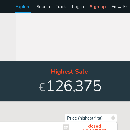
Explore
Search
Track
Log in
Sign up
En → Fr
Highest Sale
126
375
,
€
Sort by
closed