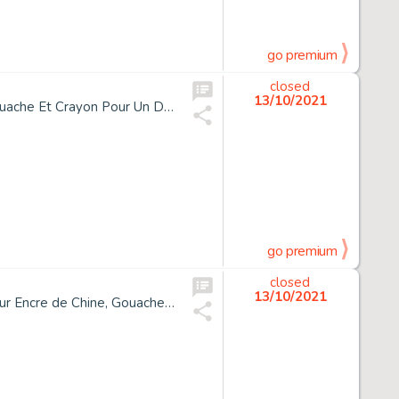
go premium
closed
13/10/2021
*Enki Bilal Né En 1951 Amnesty International Encre de Chine, Gouache Et Crayon Pour Un Dessin Publié En 1994 En Couverture de...
go premium
closed
13/10/2021
*Enki Bilal Né En 1951 La Trilogie Nikopol - Tome 3 Froid Équateur Encre de Chine, Gouache Et Crayon Pour La Planche 20 de...