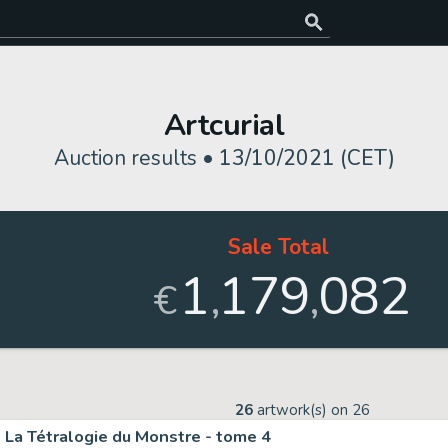
Artcurial
Auction results •
13/10/2021 (CET)
Sale Total
1
179
082
,
,
€
26
artwork(s) on
26
La Tétralogie du Monstre - tome 4