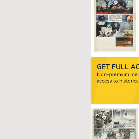
GET FULL AC
Non-premium memb
access to historica