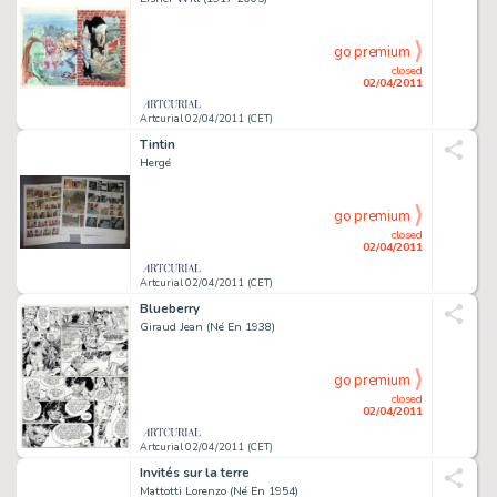
go premium
closed
02/04/2011
Artcurial 02/04/2011 (CET)
Tintin
Hergé
go premium
closed
02/04/2011
Artcurial 02/04/2011 (CET)
Blueberry
Giraud Jean (Né En 1938)
go premium
closed
02/04/2011
Artcurial 02/04/2011 (CET)
Invités sur la terre
Mattotti Lorenzo (Né En 1954)