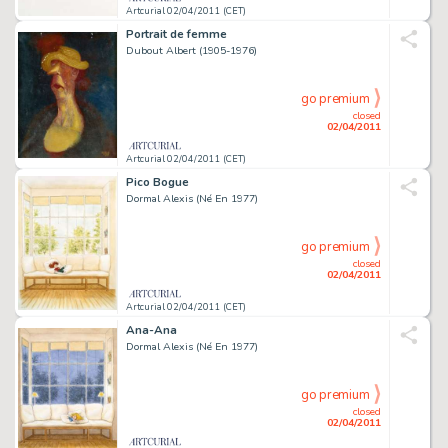
Artcurial 02/04/2011 (CET)
Portrait de femme
Dubout Albert (1905-1976)
go premium
closed
02/04/2011
Artcurial 02/04/2011 (CET)
Pico Bogue
Dormal Alexis (Né En 1977)
go premium
closed
02/04/2011
Artcurial 02/04/2011 (CET)
Ana-Ana
Dormal Alexis (Né En 1977)
go premium
closed
02/04/2011