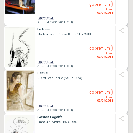
go premium
closed
02/04/2011
Artcurial 02/04/2011 (CET)
La trace
Moebius Jean Giraud Dit (Né En 1938)
go premium
closed
02/04/2011
Artcurial 02/04/2011 (CET)
Cécile
Gibrat Jean-Pierre (Né En 1954)
go premium
closed
02/04/2011
Artcurial 02/04/2011 (CET)
Gaston Lagaffe
Franquin André (1924-1997)