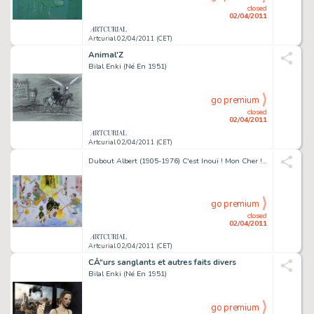
closed
02/04/2011
Artcurial 02/04/2011 (CET)
Animal'Z
Bilal Enki (Né En 1951)
go premium
closed
02/04/2011
Artcurial 02/04/2011 (CET)
Dubout Albert (1905-1976) C'est Inouï ! Mon Cher ! on Ne Peut Plus Sortir Ce Soir !.. Encre de Chine, Gouache Et Encre de Coule...
go premium
closed
02/04/2011
Artcurial 02/04/2011 (CET)
CÅ“urs sanglants et autres faits divers
Bilal Enki (Né En 1951)
go premium