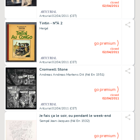
closed
02/04/2011
Artcurial 02/04/2011 (CET)
Tintin - N°Â 2
Hergé
go premium
closed
02/04/2011
Artcurial 02/04/2011 (CET)
Cromwell Stone
Andreas Andreas Martens Dit (Né En 1951)
go premium
closed
02/04/2011
Artcurial 02/04/2011 (CET)
Je fais ça le soir, ou pendant le week-end
Sempé Jean-Jacques (Né En 1932)
go premium