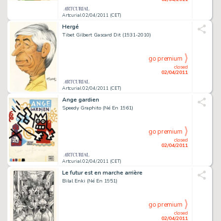
Artcurial 02/04/2011 (CET)
Hergé
Tibet Gilbert Gascard Dit (1931-2010)
go premium
closed
02/04/2011
Artcurial 02/04/2011 (CET)
Ange gardien
Speedy Graphito (Né En 1961)
go premium
closed
02/04/2011
Artcurial 02/04/2011 (CET)
Le futur est en marche arrière
Bilal Enki (Né En 1951)
go premium
closed
02/04/2011