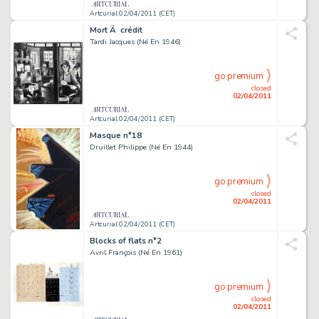
Artcurial 02/04/2011 (CET)
Mort Ã crédit
Tardi Jacques (Né En 1946)
go premium
closed
02/04/2011
Artcurial 02/04/2011 (CET)
Masque n°18
Druillet Philippe (Né En 1944)
go premium
closed
02/04/2011
Artcurial 02/04/2011 (CET)
Blocks of flats n°2
Avril François (Né En 1961)
go premium
closed
02/04/2011