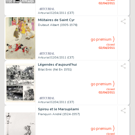
02/04/2011
Artcurial 02/04/2011 (CET)
Militaires de Saint Cyr
Dubout Albert (1905-1976)
go premium
closed
02/04/2011
Artcurial 02/04/2011 (CET)
Légendes d'aujourd'hui
Bilal Enki (Né En 1951)
go premium
closed
02/04/2011
Artcurial 02/04/2011 (CET)
Spirou et le Marsupilami
Franquin André (1924-1997)
go premium
closed