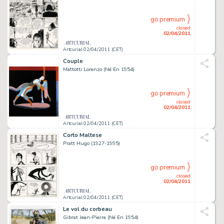
go premium
closed
02/04/2011
Artcurial 02/04/2011 (CET)
Couple
Mattotti Lorenzo (Né En 1954)
go premium
closed
02/04/2011
Artcurial 02/04/2011 (CET)
Corto Maltese
Pratt Hugo (1927-1995)
go premium
closed
02/04/2011
Artcurial 02/04/2011 (CET)
Le vol du corbeau
Gibrat Jean-Pierre (Né En 1954)