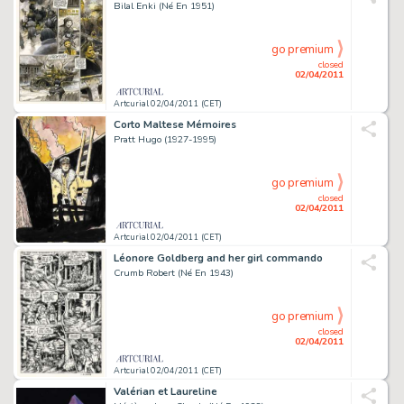
Bilal Enki (Né En 1951)
go premium
closed
02/04/2011
Artcurial 02/04/2011 (CET)
Corto Maltese Mémoires
Pratt Hugo (1927-1995)
go premium
closed
02/04/2011
Artcurial 02/04/2011 (CET)
Léonore Goldberg and her girl commando
Crumb Robert (Né En 1943)
go premium
closed
02/04/2011
Artcurial 02/04/2011 (CET)
Valérian et Laureline