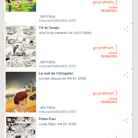
go premium
closed
02/04/2011
Artcurial 02/04/2011 (CET)
Tif et Tondu
Will Willy Maltaite Dit (1927-2000)
go premium
closed
02/04/2011
Artcurial 02/04/2011 (CET)
La nuit de l'Alligator
Loustal Jacques de (Né En 1956)
go premium
closed
02/04/2011
Artcurial 02/04/2011 (CET)
Peter Pan
Loisel Régis (Né En 1951)