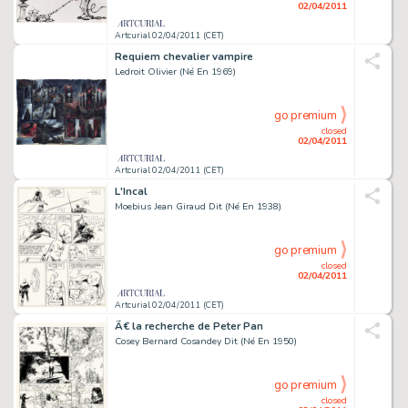
02/04/2011
Artcurial 02/04/2011 (CET)
Requiem chevalier vampire
Ledroit Olivier (Né En 1969)
go premium
closed
02/04/2011
Artcurial 02/04/2011 (CET)
L'Incal
Moebius Jean Giraud Dit (Né En 1938)
go premium
closed
02/04/2011
Artcurial 02/04/2011 (CET)
Ã€ la recherche de Peter Pan
Cosey Bernard Cosandey Dit (Né En 1950)
go premium
closed