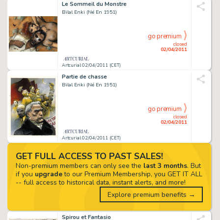
Le Sommeil du Monstre
Bilal Enki (Né En 1951)
go premium
closed
02/04/2011
Artcurial 02/04/2011 (CET)
Partie de chasse
Bilal Enki (Né En 1951)
go premium
closed
02/04/2011
Artcurial 02/04/2011 (CET)
GET FULL ACCESS TO PAST SALES!
Non-premium members can only see the
last 3 months
. But
if you
upgrade
to our Premium Membership, you GET IT ALL
-- full access to historical data, instant alerts, and more!
Explore premium benefits →
Spirou et Fantasio