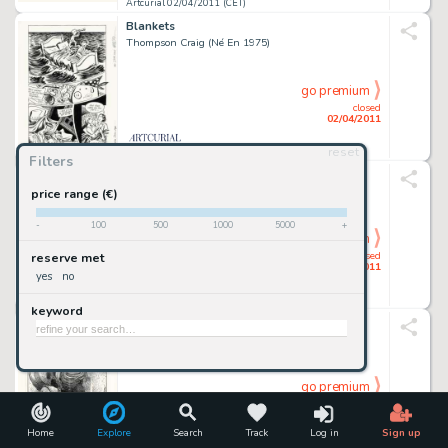
Artcurial 02/04/2011 (CET)
Blankets
Thompson Craig (Né En 1975)
go premium
closed
02/04/2011
reset
Artcurial 02/04/2011 (CET)
Filters
La métamorphose de Lucius
Manara Milo (Né En 1945)
price range (€)
-
100
500
1000
5000
+
go premium
closed
reserve met
02/04/2011
yes
no
Artcurial 02/04/2011 (CET)
keyword
Le futur est en marche arrière
Bilal Enki (Né En 1951)
go premium
closed
02/04/2011
Home
Explore
Search
Track
Log in
Sign up
Artcurial 02/04/2011 (CET)