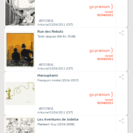
go premium
closed
02/04/2011
Artcurial 02/04/2011 (CET)
Rue des Rebuts
Tardi Jacques (Né En 1946)
go premium
closed
02/04/2011
Artcurial 02/04/2011 (CET)
Marsupilami
Franquin André (1924-1997)
go premium
closed
02/04/2011
Artcurial 02/04/2011 (CET)
Les Aventures de Jodelle
Peellaert Guy (1934-2008)