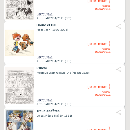
go premium
closed
02/04/2011
Artcurial 02/04/2011 (CET)
Boule et Bill
Roba Jean (1930-2006)
go premium
closed
02/04/2011
Artcurial 02/04/2011 (CET)
L'Incal
Moebius Jean Giraud Dit (Né En 1938)
go premium
closed
02/04/2011
Artcurial 02/04/2011 (CET)
Troubles fêtes
Loisel Régis (Né En 1951)
go premium