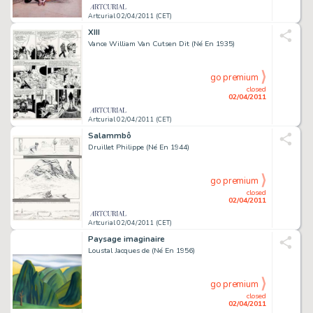
Artcurial 02/04/2011 (CET)
XIII
Vance William Van Cutsen Dit (Né En 1935)
go premium
closed
02/04/2011
Artcurial 02/04/2011 (CET)
Salammbô
Druillet Philippe (Né En 1944)
go premium
closed
02/04/2011
Artcurial 02/04/2011 (CET)
Paysage imaginaire
Loustal Jacques de (Né En 1956)
go premium
closed
02/04/2011