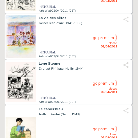
02/04/2011
Artcurial 02/04/2011 (CET)
La vie des bêtes
Reiser Jean-Marc (1941-1983)
go premium
closed
02/04/2011
Artcurial 02/04/2011 (CET)
Lone Sloane
Druillet Philippe (Né En 1944)
go premium
closed
02/04/2011
Artcurial 02/04/2011 (CET)
Le cahier bleu
Juillard André (Né En 1948)
go premium
closed
02/04/2011