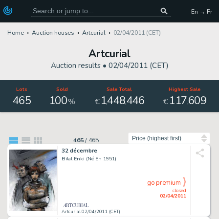
En → Fr
Home
Auction houses
Artcurial
02/04/2011 (CET)
Artcurial
Auction results •
02/04/2011 (CET)
Lots
Sold
Sale Total
Highest Sale
465
100
1
448
446
117
609
,
,
,
%
€
€
Sort by
465
/
465
32 décembre
Bilal Enki (Né En 1951)
go premium
closed
02/04/2011
Artcurial 02/04/2011 (CET)