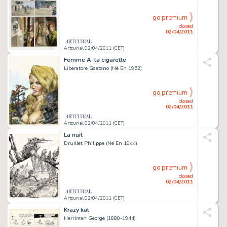
go premium
closed
02/04/2011
Artcurial 02/04/2011 (CET)
Femme Ã la cigarette
Liberatore Gaetano (Né En 1952)
go premium
closed
02/04/2011
Artcurial 02/04/2011 (CET)
La nuit
Druillet Philippe (Né En 1944)
go premium
closed
02/04/2011
Artcurial 02/04/2011 (CET)
Krazy kat
Herriman George (1880-1944)