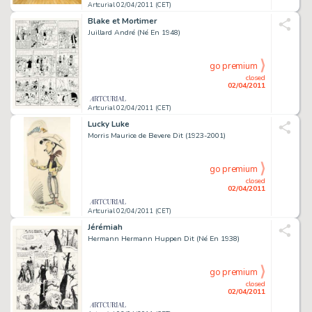
Artcurial 02/04/2011 (CET)
Blake et Mortimer
Juillard André (Né En 1948)
go premium
closed
02/04/2011
Artcurial 02/04/2011 (CET)
Lucky Luke
Morris Maurice de Bevere Dit (1923-2001)
go premium
closed
02/04/2011
Artcurial 02/04/2011 (CET)
Jérémiah
Hermann Hermann Huppen Dit (Né En 1938)
go premium
closed
02/04/2011