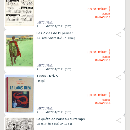
go premium
closed
02/04/2011
Artcurial 02/04/2011 (CET)
Les 7 vies de l'Épervier
Juillard André (Né En 1948)
go premium
closed
02/04/2011
Artcurial 02/04/2011 (CET)
Tintin - N°Â 5
Hergé
go premium
closed
02/04/2011
Artcurial 02/04/2011 (CET)
La quête de l'oiseau du temps
Loisel Régis (Né En 1951)