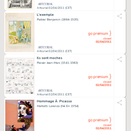
Artcurial 02/04/2011 (CET)
L'exemple
Rabier Benjamin (1864-1939)
go premium
closed
02/04/2011
Artcurial 02/04/2011 (CET)
Ils sont moches
Reiser Jean-Marc (1941-1983)
go premium
closed
02/04/2011
Artcurial 02/04/2011 (CET)
Hommage Ã Picasso
Mattotti Lorenzo (Né En 1954)
go premium
closed
02/04/2011