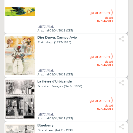
go premium
closed
02/04/2011
Artcurial 02/04/2011 (CET)
Dire Dawa, Campo Avio
Pratt Hugo (1927-1995)
go premium
closed
02/04/2011
Artcurial 02/04/2011 (CET)
La fièvre d'Urbicande
Schuiten François (Né En 1956)
go premium
closed
02/04/2011
Artcurial 02/04/2011 (CET)
Blueberry
Giraud Jean (Né En 1938)