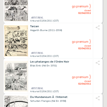
go premium
closed
02/04/2011
Artcurial 02/04/2011 (CET)
Tarzan
Hogarth Burne (1911-1996)
go premium
closed
02/04/2011
Artcurial 02/04/2011 (CET)
Les phalanges de l'Ordre Noir
Bilal Enki (Né En 1951)
go premium
closed
02/04/2011
Artcurial 02/04/2011 (CET)
Du Mundaneum Ã l'Internet
Schuiten François (Né En 1956)