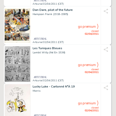
Artcurial 02/04/2011 (CET)
Dan Dare, pilot of the future
Hampson Frank (1918-1985)
go premium
closed
02/04/2011
Artcurial 02/04/2011 (CET)
Les Tuniques Bleues
Lambil Willy (Né En 1936)
go premium
closed
02/04/2011
Artcurial 02/04/2011 (CET)
Lucky Luke - Cartonné N°Â 19
Morris
go premium
closed
02/04/2011