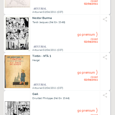
closed
02/04/2011
Artcurial 02/04/2011 (CET)
Nestor Burma
Tardi Jacques (Né En 1946)
go premium
closed
02/04/2011
Artcurial 02/04/2011 (CET)
Tintin - N°Â 1
Hergé
go premium
closed
02/04/2011
Artcurial 02/04/2011 (CET)
Gail
Druillet Philippe (Né En 1944)
go premium
closed