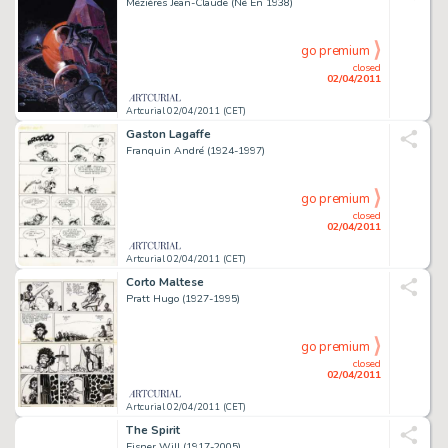
Mézières Jean-Claude (Né En 1938)
go premium
closed
02/04/2011
Artcurial 02/04/2011 (CET)
Gaston Lagaffe
Franquin André (1924-1997)
go premium
closed
02/04/2011
Artcurial 02/04/2011 (CET)
Corto Maltese
Pratt Hugo (1927-1995)
go premium
closed
02/04/2011
Artcurial 02/04/2011 (CET)
The Spirit
Eisner Will (1917-2005)