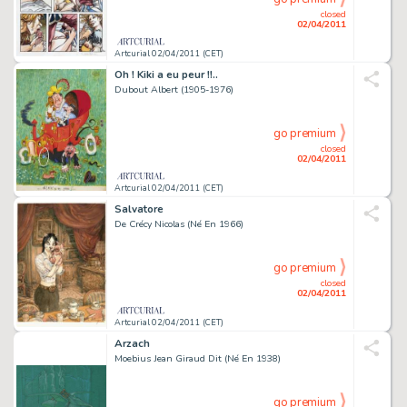
closed
02/04/2011
Artcurial 02/04/2011 (CET)
Oh ! Kiki a eu peur !!..
Dubout Albert (1905-1976)
go premium
closed
02/04/2011
Artcurial 02/04/2011 (CET)
Salvatore
De Crécy Nicolas (Né En 1966)
go premium
closed
02/04/2011
Artcurial 02/04/2011 (CET)
Arzach
Moebius Jean Giraud Dit (Né En 1938)
go premium