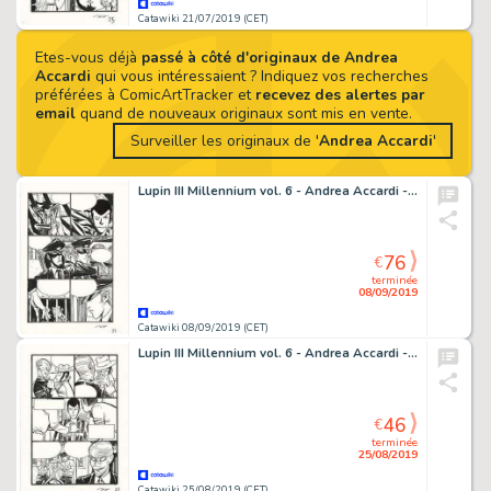
Catawiki 21/07/2019 (CET)
Etes-vous déjà
passé à côté d'originaux de Andrea
Accardi
qui vous intéressaient ? Indiquez vos recherches
préférées à ComicArtTracker et
recevez des alertes par
email
quand de nouveaux originaux sont mis en vente.
Surveiller les originaux de '
Andrea Accardi
'
Lupin III Millennium vol. 6 - Andrea Accardi - tavola originale firmata - Page volante - (2002)
76
€
terminée
08/09/2019
Catawiki 08/09/2019 (CET)
Lupin III Millennium vol. 6 - Andrea Accardi - tavola originale firmata - Page volante - (2002)
46
€
terminée
25/08/2019
Catawiki 25/08/2019 (CET)