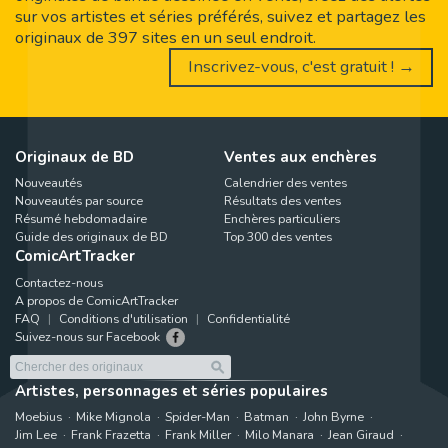
sur vos artistes et séries préférés, suivez et partagez les
originaux de 397 sites en un seul endroit.
Inscrivez-vous, c'est gratuit ! →
Originaux de BD
Ventes aux enchères
Nouveautés
Calendrier des ventes
Nouveautés par source
Résultats des ventes
Résumé hebdomadaire
Enchères particuliers
Guide des originaux de BD
Top 300 des ventes
ComicArtTracker
Contactez-nous
A propos de ComicArtTracker
FAQ
Conditions d'utilisation
Confidentialité
Suivez-nous sur Facebook
Artistes, personnages et séries populaires
Moebius
Mike Mignola
Spider-Man
Batman
John Byrne
Jim Lee
Frank Frazetta
Frank Miller
Milo Manara
Jean Giraud