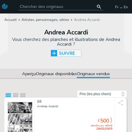
Fr → En
Accueil
Artistes, personnages, séries
Andrea Accardi
Andrea Accardi
Vous cherchez des
planches et illustrations de Andrea
Accardi
?
SUIVRE
Aperçu
Originaux disponibles
Originaux vendus
Trier par
10
Andrea Accardi
500
€
vendu ou retiré
26/02/2025