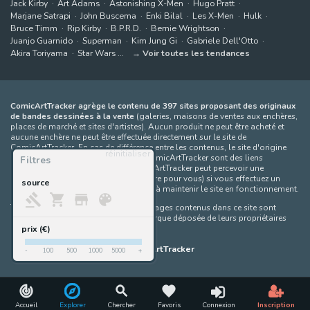
Jack Kirby
Art Adams
Astonishing X-Men
Hugo Pratt
Marjane Satrapi
John Buscema
Enki Bilal
Les X-Men
Hulk
Bruce Timm
Rip Kirby
B.P.R.D.
Bernie Wrightson
Juanjo Guarnido
Superman
Kim Jung Gi
Gabriele Dell'Otto
Akira Toriyama
Star Wars
Voir toutes les tendances
ComicArtTracker agrège le contenu de 397 sites proposant des originaux
de bandes dessinées à la vente
(galeries, maisons de ventes aux enchères,
places de marché et sites d'artistes). Aucun produit ne peut être acheté et
aucune enchère ne peut être effectuée directement sur le site de
ComicArtTracker. En cas de différence entre les contenus, le site d'origine
réinitialiser
prévaut toujours. Certains liens sur ComicArtTracker sont des liens
Filtres
d’affiliation, ce qui signifie que ComicArtTracker peut percevoir une
commission (sans coût supplémentaire pour vous) si vous effectuez un
source
achat via ces liens — ce qui nous aide à maintenir le site en fonctionnement.
Toutes les images et tous les personnages contenus dans ce site sont
protégés par le droit d'auteur et la marque déposée de leurs propriétaires
respectifs.
prix (€)
©
ComicArtTracker
-
100
500
1000
5000
+
Accueil
Explorer
Chercher
Favoris
Connexion
Inscription