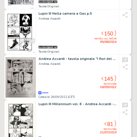
Tavole Originali
Lupin III Nella camera a Gas p.5
Andrea Accardi
150
€
vendu ou retiré
05/08/2024
Tavole Originali
Andrea Accardi - tavola originale "I fiori del massacro"
Andrea Accardi
145
€
terminée
26/09/2022
Catawiki 26/09/2022 (CET)
Lupin III Millennium vol. 6 - Andrea Accardi - tavola originale firmata - EO - (2002)
81
€
terminée
21/07/2019