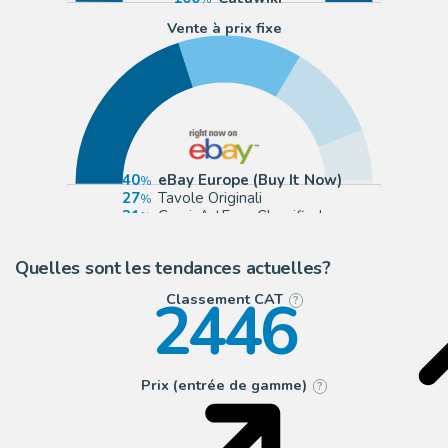
Vente à prix fixe
40
eBay Europe (Buy It Now)
27
Tavole Originali
21
ComicArtFans Classifieds
11
eBay US (Buy It Now)
Quelles sont les tendances actuelles?
2446
Classement CAT
?
Prix (entrée de gamme)
?