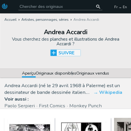
Fr → En
Accueil
Artistes, personnages, séries
Andrea Accardi
Andrea Accardi
Vous cherchez des
planches et illustrations de Andrea
Accardi
?
SUIVRE
Aperçu
Originaux disponibles
Originaux vendus
Andrea Accardi (né le 29 avril 1968 à Palerme) est un
dessinateur de bande dessinée italien.…
Wikipedia
Voir aussi :
Paolo Serpieri
First Comics
Monkey Punch