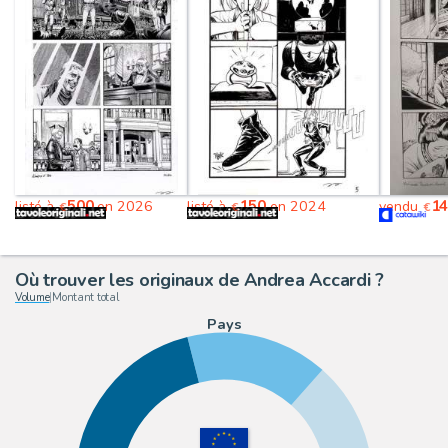
500
150
1
listé à
en 2026
listé à
en 2024
vendu
€
€
€
Où trouver les originaux de Andrea Accardi ?
Volume
|
Montant total
Pays