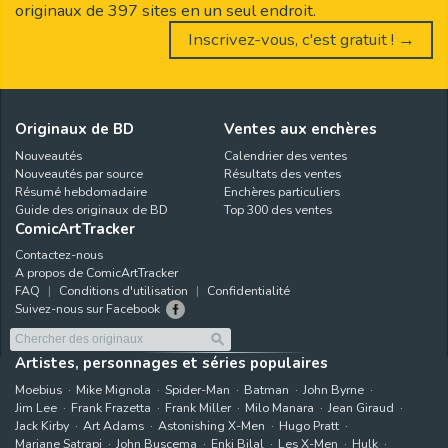
originaux de 397 sites en un seul endroit.
Inscrivez-vous, c'est gratuit ! →
Originaux de BD
Ventes aux enchères
Nouveautés
Calendrier des ventes
Nouveautés par source
Résultats des ventes
Résumé hebdomadaire
Enchères particuliers
Guide des originaux de BD
Top 300 des ventes
ComicArtTracker
Contactez-nous
A propos de ComicArtTracker
FAQ
Conditions d'utilisation
Confidentialité
Suivez-nous sur Facebook
Artistes, personnages et séries populaires
Moebius
Mike Mignola
Spider-Man
Batman
John Byrne
Jim Lee
Frank Frazetta
Frank Miller
Milo Manara
Jean Giraud
Jack Kirby
Art Adams
Astonishing X-Men
Hugo Pratt
Marjane Satrapi
John Buscema
Enki Bilal
Les X-Men
Hulk