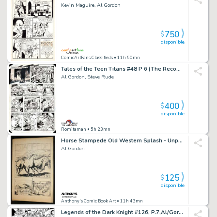
Kevin Maguire, Al Gordon
750
$
disponible
ComicArtFans Classifieds
• 11h 50mn
Tales of the Teen Titans #48 P 6 (The Recombatants!) 1983
Al Gordon, Steve Rude
400
$
disponible
Romitaman
• 5h 23mn
Horse Stampede Old Western Splash - Unpublished - Signed
Al Gordon
125
$
disponible
Anthony's Comic Book Art
• 11h 43mn
Legends of the Dark Knight #126, P.7,Al/Gordon