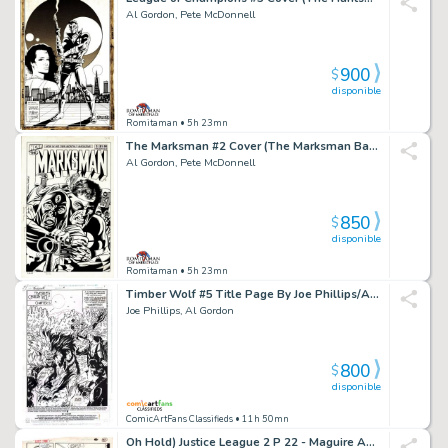
Al Gordon, Pete McDonnell
900
$
disponible
Romitaman
• 5h 23mn
The Marksman #2 Cover (The Marksman Battles the Demon!) 1987
Al Gordon, Pete McDonnell
850
$
disponible
Romitaman
• 5h 23mn
Timber Wolf #5 Title Page By Joe Phillips/Al Gordon
Joe Phillips, Al Gordon
800
$
disponible
ComicArtFans Classifieds
• 11h 50mn
Oh Hold) Justice League 2 P 22 - Maguire And Gordon - End Page From Early Maguire Jl (Silver Sorceress, Wandjina, And Blue Jay's Debut Issue)