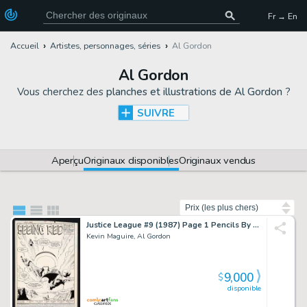
Fr → En
Accueil
Artistes, personnages, séries
Al Gordon
Al Gordon
Vous cherchez des
planches et illustrations de Al Gordon
?
SUIVRE
Aperçu
Originaux disponibles
Originaux vendus
Trier par
Justice League #9 (1987) Page 1 Pencils By Kevin Maguire, Inks By Al Gordon
Kevin Maguire, Al Gordon
9,000
$
disponible