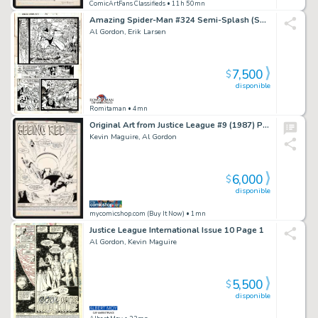
ComicArtFans Classifieds
• 11h 50mn
Amazing Spider-Man #324 Semi-Splash (Sabretooth, Captain America & Silver Sable! 3 Large Spidey Images Drawn on Back!) 1989
Al Gordon, Erik Larsen
7,500
$
disponible
Romitaman
• 4mn
Original Art from Justice League #9 (1987) Page 1 Pencils by Kevin Maguire, Inks by Al Gordon
Kevin Maguire, Al Gordon
6,000
$
disponible
mycomicshop.com (Buy It Now)
• 1mn
Justice League International Issue 10 Page 1
Al Gordon, Kevin Maguire
5,500
$
disponible