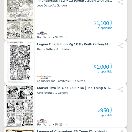
Thundercats #12 P 12 (Great Action with Lion-O Throughout As the Team Battles in Last Panel) 1987
Jose Delbo Al Gordon
1,100
$
disponible
Romitaman
• 5h 23mn
Legion One Million Pg 10 By Keith Giffen/Al Gordon
Keith Giffen, Al Gordon
1,000
$
disponible
ComicArtFans Classifieds
• 11h 50mn
Marvel Two-in-One #59 P 30 (The Thing & Torch Each in 4 Panels!) 1979)
Chic Stone Al Gordon
950
$
disponible
Romitaman
• 5h 23mn
League of Champions #5 Cover (The Huntsman & a Sexy Babe!) 1990