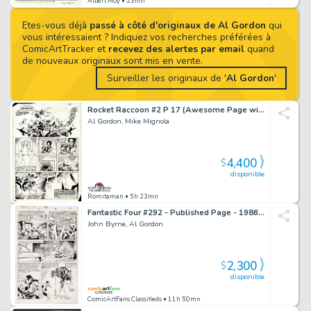
Albert Moy
• 23mn
Etes-vous déjà
passé à côté d'originaux de Al Gordon
qui
vous intéressaient ? Indiquez vos recherches préférées à
ComicArtTracker et
recevez des alertes par email
quand
de nouveaux originaux sont mis en vente.
Surveiller les originaux de '
Al Gordon
'
Rocket Raccoon #2 P 17 (Awesome Page with Rocket in 4 of 5 Great Panels!) 1985
Al Gordon, Mike Mignola
4,400
$
disponible
Romitaman
• 5h 23mn
Fantastic Four #292 - Published Page - 1986 - John Byrne And Al Gordon
John Byrne, Al Gordon
2,300
$
disponible
ComicArtFans Classifieds
• 11h 50mn