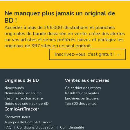
Ne manquez plus jamais un original de
BD !
Accédez à plus de 355.000 illustrations et planches
originales de bande dessinée en vente, créez des alertes
sur vos artistes et séries préférés, suivez et partagez les
originaux de 397 sites en un seul endroit.
Inscrivez-vous, c'est gratuit ! →
Originaux de BD
Ventes aux enchères
Nouveautés
Calendrier des ventes
Nouveautés par source
Résultats des ventes
Résumé hebdomadaire
Enchères particuliers
Guide des originaux de BD
Top 300 des ventes
ComicArtTracker
Contactez-nous
A propos de ComicArtTracker
FAQ
Conditions d'utilisation
Confidentialité