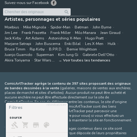
Suivez-nous sur Facebook
Artistes, personnages et séries populaires
Moebius
Mike Mignola
Spider-Man
Batman
John Byrne
Jim Lee
Frank Frazetta
Frank Miller
Milo Manara
Jean Giraud
Jack Kirby
Art Adams
Astonishing X-Men
Hugo Pratt
Marjane Satrapi
John Buscema
Enki Bilal
Les X-Men
Hulk
Bruce Timm
Rip Kirby
B.P.R.D.
Bernie Wrightson
Juanjo Guarnido
Superman
Kim Jung Gi
Gabriele Dell'Otto
Akira Toriyama
Star Wars
Voir toutes les tendances
ComicArtTracker agrège le contenu de 397 sites proposant des originaux
de bandes dessinées à la vente
(galeries, maisons de ventes aux enchères,
places de marché et sites d'artistes). Aucun produit ne peut être acheté et
aucune enchère ne peut être effectuée directement sur le site de
ComicArtTracker. En cas de différence entre les contenus, le site d'origine
réinitialiser
prévaut toujours. Certains liens sur ComicArtTracker sont des liens
Filtres
d’affiliation, ce qui signifie que ComicArtTracker peut percevoir une
commission (sans coût supplémentaire pour vous) si vous effectuez un
source
achat via ces liens — ce qui nous aide à maintenir le site en fonctionnement.
Toutes les images et tous les personnages contenus dans ce site sont
protégés par le droit d'auteur et la marque déposée de leurs propriétaires