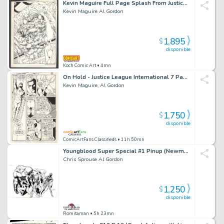
Kevin Maguire Full Page Splash From Justice Leage International Issue Justice League International # 11 Page 19
Kevin Maguire Al Gordon
1,895
$
disponible
Koch Comic Art
• 4mn
On Hold - Justice League International 7 Page 15 - Kevin Maguire
Kevin Maguire, Al Gordon
1,750
$
disponible
ComicArtFans Classifieds
• 11h 50mn
Youngblood Super Special #1 Pinup (Newmen Pinup!) 1997
Chris Sprouse Al Gordon
1,250
$
disponible
Romitaman
• 5h 23mn