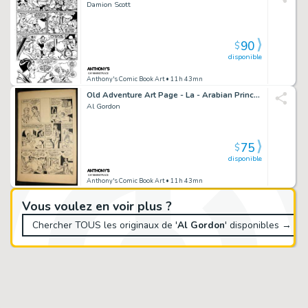
Damion Scott
90
$
disponible
Anthony's Comic Book Art
• 11h 43mn
Old Adventure Art Page - La - Arabian Princess?
Al Gordon
75
$
disponible
Anthony's Comic Book Art
• 11h 43mn
Vous voulez en voir plus ?
Chercher TOUS les originaux de '
Al Gordon
' disponibles →