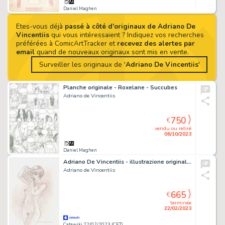
Daniel Maghen
Etes-vous déjà
passé à côté d'originaux de Adriano De
Vincentiis
qui vous intéressaient ? Indiquez vos recherches
préférées à ComicArtTracker et
recevez des alertes par
email
quand de nouveaux originaux sont mis en vente.
Surveiller les originaux de '
Adriano De Vincentiis
'
Planche originale - Roxelane - Succubes
Adriano de Vincentiis
750
€
vendu ou retiré
06/10/2023
Daniel Maghen
Adriano De Vincentiis - illustrazione originale "Valentina" - Page volante - Exemplaire unique (2023)
Adriano de Vincentiis
665
€
terminée
22/02/2023
Catawiki 22/02/2023 (CET)