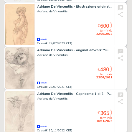
Adriano De Vincentiis - illustrazione originale "Naga la Maga" - Page volante - Exemplaire unique (2023)
Adriano de Vincentiis
600
€
terminée
22/02/2023
Catawiki 22/02/2023 (CET)
Adriano De Vincentiis - original artwork "Suspiria" - Page volante (2020)
Adriano de Vincentiis
480
€
terminée
23/07/2021
Catawiki 23/07/2021 (CET)
Adriano De Vincentiis - Capricorno 1 di 2 - Page volante (2019)
Adriano de Vincentiis
365
€
terminée
16/11/2022
Catawiki 16/11/2022 (CET)