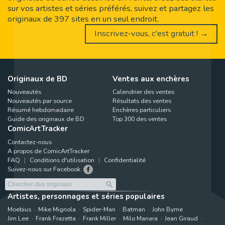
sur vos artistes et séries préférés, suivez et partagez les
originaux de 397 sites en un seul endroit.
Inscrivez-vous, c'est gratuit ! →
Originaux de BD
Ventes aux enchères
Nouveautés
Calendrier des ventes
Nouveautés par source
Résultats des ventes
Résumé hebdomadaire
Enchères particuliers
Guide des originaux de BD
Top 300 des ventes
ComicArtTracker
Contactez-nous
A propos de ComicArtTracker
FAQ
Conditions d'utilisation
Confidentialité
Suivez-nous sur Facebook
Artistes, personnages et séries populaires
Moebius
Mike Mignola
Spider-Man
Batman
John Byrne
Jim Lee
Frank Frazetta
Frank Miller
Milo Manara
Jean Giraud