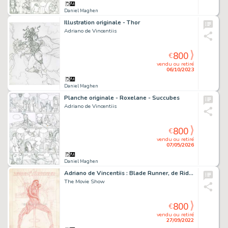
Daniel Maghen
Illustration originale - Thor
Adriano de Vincentiis
800
€
vendu ou retiré
06/10/2023
Daniel Maghen
Planche originale - Roxelane - Succubes
Adriano de Vincentiis
800
€
vendu ou retiré
07/05/2026
Daniel Maghen
Adriano de Vincentiis : Blade Runner, de Ridley Scott (1982)
The Movie Show
800
€
vendu ou retiré
27/09/2022