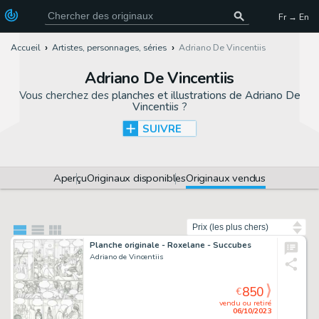
Fr → En
Accueil
Artistes, personnages, séries
Adriano De Vincentiis
Adriano De Vincentiis
Vous cherchez des
planches et illustrations de Adriano De
Vincentiis
?
SUIVRE
Aperçu
Originaux disponibles
Originaux vendus
Trier par
Planche originale - Roxelane - Succubes
Adriano de Vincentiis
850
€
vendu ou retiré
06/10/2023