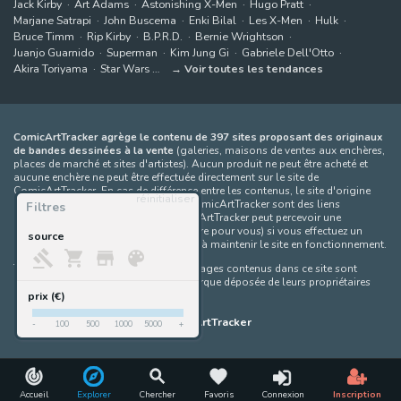
Jack Kirby
Art Adams
Astonishing X-Men
Hugo Pratt
Marjane Satrapi
John Buscema
Enki Bilal
Les X-Men
Hulk
Bruce Timm
Rip Kirby
B.P.R.D.
Bernie Wrightson
Juanjo Guarnido
Superman
Kim Jung Gi
Gabriele Dell'Otto
Akira Toriyama
Star Wars
Voir toutes les tendances
ComicArtTracker agrège le contenu de 397 sites proposant des originaux
de bandes dessinées à la vente
(galeries, maisons de ventes aux enchères,
places de marché et sites d'artistes). Aucun produit ne peut être acheté et
aucune enchère ne peut être effectuée directement sur le site de
ComicArtTracker. En cas de différence entre les contenus, le site d'origine
réinitialiser
prévaut toujours. Certains liens sur ComicArtTracker sont des liens
Filtres
d’affiliation, ce qui signifie que ComicArtTracker peut percevoir une
commission (sans coût supplémentaire pour vous) si vous effectuez un
source
achat via ces liens — ce qui nous aide à maintenir le site en fonctionnement.
Toutes les images et tous les personnages contenus dans ce site sont
protégés par le droit d'auteur et la marque déposée de leurs propriétaires
respectifs.
prix (€)
©
ComicArtTracker
-
100
500
1000
5000
+
Accueil
Explorer
Chercher
Favoris
Connexion
Inscription